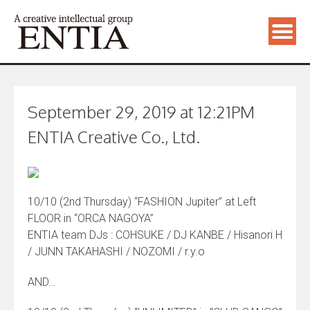
September 29, 2019 at 12:21PM
ENTIA Creative Co., Ltd.
10/10 (2nd Thursday) “FASHION Jupiter” at Left
FLOOR in “ORCA NAGOYA”
ENTIA team DJs : COHSUKE / DJ KANBE / Hisanori H
/ JUNN TAKAHASHI / NOZOMI / r.y.o
AND…