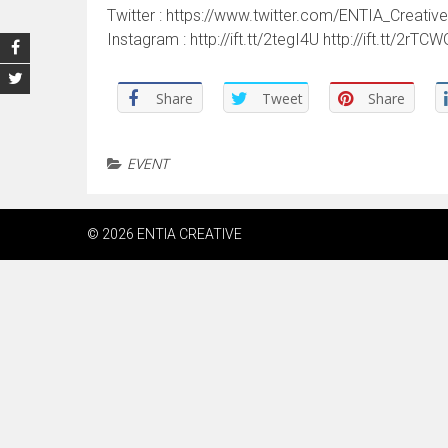
Twitter : https://www.twitter.com/ENTIA_Creative
Instagram : http://ift.tt/2tegI4U http://ift.tt/2rTCW
Share
Tweet
Share
EVENT
© 2026 ENTIA CREATIVE