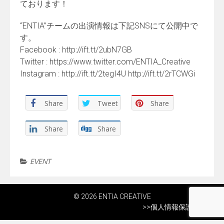
ております！
“ENTIA”チームの出演情報は下記SNSにて公開中で
す。
Facebook : http://ift.tt/2ubN7GB
Twitter : https://www.twitter.com/ENTIA_Creative
Instagram : http://ift.tt/2tegI4U http://ift.tt/2rTCWGi
Share
Tweet
Share
Share
Share
EVENT
© 2026 ENTIA CREATIVE
>>
個人情報保護方針