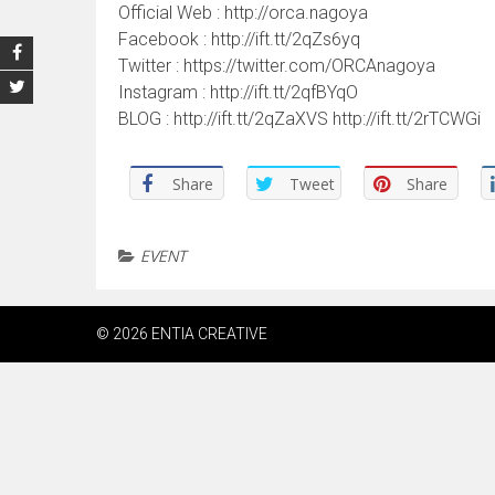
Official Web : http://orca.nagoya
Facebook : http://ift.tt/2qZs6yq
Twitter : https://twitter.com/ORCAnagoya
Instagram : http://ift.tt/2qfBYqO
BLOG : http://ift.tt/2qZaXVS http://ift.tt/2rTCWGi
Share
Tweet
Share
EVENT
© 2026 ENTIA CREATIVE