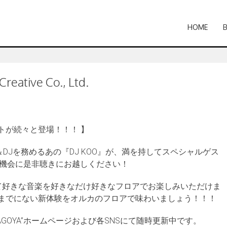
HOME
reative Co., Ltd.
ゲストが続々と登場！！！ 】
ー＆DJを務めるあの『DJ KOO』が、満を持してスペシャルゲス
の機会に是非聴きにお越しください！
て好きな音楽を好きなだけ好きなフロアでお楽しみいただけま
までにない新体験をオルカのフロアで味わいましょう！！！
AGOYA”ホームページおよび各SNSにて随時更新中です。