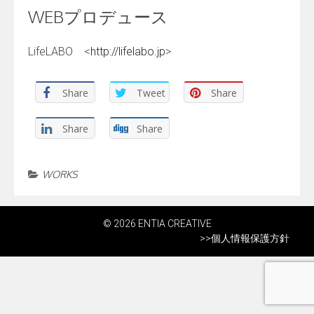
WEBプロデュース
LifeLABO <
http://lifelabo.jp
>
Share
Tweet
Share
Share
Share
WORKS
© 2026 ENTIA CREATIVE
>>
個人情報保護方針