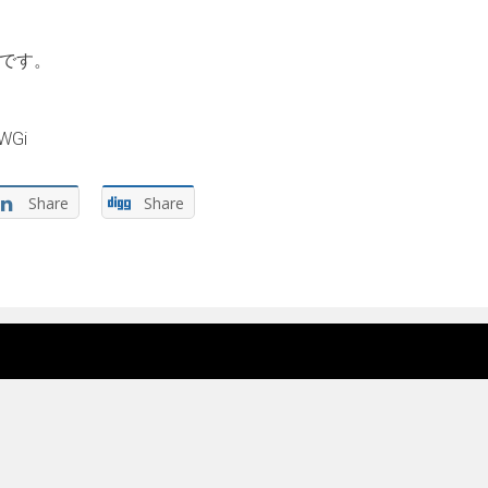
中です。
CWGi
Share
Share