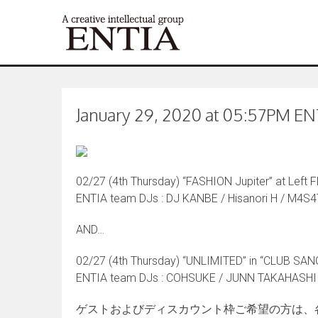
January 29, 2020 at 05:57PM ENT
02/27 (4th Thursday) “FASHION Jupiter” at Lef
ENTIA team DJs : DJ KANBE / Hisanori H / M4S4
AND…
02/27 (4th Thursday) “UNLIMITED” in “CLUB SA
ENTIA team DJs : COHSUKE / JUNN TAKAHASHI /
ゲストおよびディスカウント枠ご希望の方は、