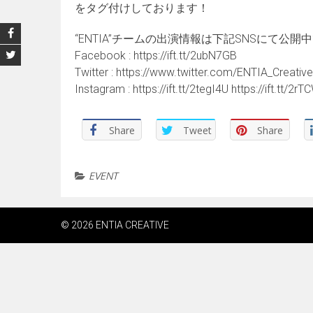
をタグ付けしております！
“ENTIA”チームの出演情報は下記SNSにて公開
Facebook : https://ift.tt/2ubN7GB
Twitter : https://www.twitter.com/ENTIA_Creative
Instagram : https://ift.tt/2tegI4U https://ift.tt/2rT
Share
Tweet
Share
EVENT
© 2026 ENTIA CREATIVE