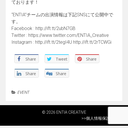
ております！
“ENTIA”チームの出演情報は下記SNSにて公開中で
す。
Facebook : http://ift.tt/2ubN7GB
Twitter : https://www.twitter.com/ENTIA_Creative
Instagram : http://ift.tt/2tegI4U http://ift.tt/2rTCWGi
Share
Tweet
Share
Share
Share
EVENT
© 2026 ENTIA CREATIVE
>>
個人情報保護方針