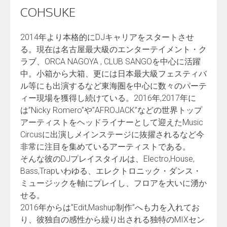
COHSUKE
2014年より本格的にDJキャリアをスタートさせ
る。
現在は名古屋最大級のエンターテイメント・ク
ラブ、ORCA NAGOYA , CLUB SANGOを中心に活躍
中。小箱から大箱、
更には日本最大級フェスティバ
ル等にも出演するなど東海圏を中心
に数々のパーテ
ィー現場を獲得し続けている。2016年,
2017年に
は”Nicky Romero”や”AFROJACK”
などの世界トップ
アーティストをヘッドライナーとして迎えたMu
sic
Circusに出演しメインステージに抜擢されるなど今
非常に注
目を集めているアーティストである。
そんな彼のDJプレイスタイルは、Electro,House,
Bass,Trapいわゆる、エレクトロニック・ダンス・
ミュージックを軸にプレイし、フロアを大いに湧か
せる。
2016年からは”Edit,Mashup制作”
へも力を入れてお
り、
彼独自の感性から繰り出される独特のMIXセン