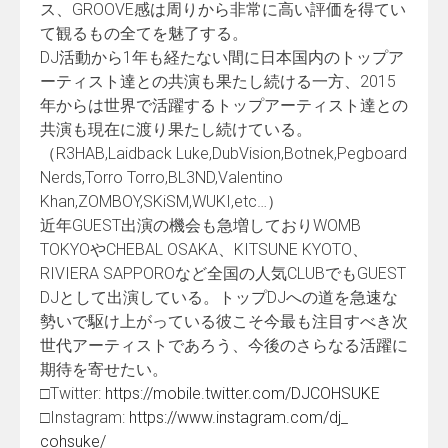
ス、
GROOVE感は周りから非常に高い評価を得てい
て観るもの全て
を魅了する。
DJ活動から1年も経たない間に日本国内のトップア
ーティスト達
との共演も果たし続ける一方、
2015
年からは世界で活躍するトップアーティスト達との
共演も
現在に渡り果たし続けている。
（R3HAB,Laidback Luke,DubVision,Botnek,Pegboard
Nerds,Torro Torro,BL3ND,Valentino
Khan,ZOMBOY,SKiSM,WUKI,etc…）
近年GUEST出演の機会も急増しておりWOMB
TOKYOやCHEBAL OSAKA、KITSUNE KYOTO、
RIVIERA SAPPOROなど全国の人気CLUBでもGUEST
DJとして出演している。
トップDJへの道を急速な
勢いで駆け上がっている彼こそ今最も注
目すべき次
世代アーティストであろう、
今後のさらなる活躍に
期待を寄せたい。
□Twitter:
https://mobile.twitter.com/
DJCOHSUKE
□Instagram:
https://www.instagram.com/dj_
cohsuke/