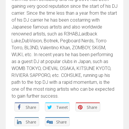
gaining very good reputation since the start of his DJ
carrier. Since the time less than a year from the start
of his DJ carrier he has been costarring with
Japanese famous artists and also worldwide
renowned artists, such as R3HAB,Laidback
Luke,DubVision, Botnek, Pegboard Nerds, Torro
Torro, BL3ND, Valentino Khan, ZOMBOY, SKiSM,
WUKI, etc. In recent years he has been performing
as a guest DJ at popular clubs in Japan, such as
WOMB TOKYO, CHEVAL OSAKA, KITSUNE KYOTO,
RIVIERA SAPPORO, etc. COHSUKE, running up his
path to the top DJ with a rapid momentum, is the
one of the most rising artists who can be expected
to gain further success.
Share
Tweet
Share
Share
Share