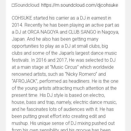
□Soundcloud:
https://m.soundcloud.com/
djcohsuke
COHSUKE started his carrier as a DJ in earnest in
2014. Recently he has been playing an active part as
a DJ at ORCA NAGOYA and CLUB SANGO in Nagoya,
Japan. And he also has been getting many
opportunities to play as a DJ at small clubs, big
clubs and some of the Japan’s largest dance music
festivals. In 2016 and 2017, He was selected to DJ
at a main stage at “Music Circus” which worldwide
renowned artists, such as “Nicky Romero” and
“AFROJACK”, performed as headliners. He is the one
of the young artists attracting much attention at the
present time. His DJ style is based on electro,
house, bass and trap, namely, electric dance music,
and he fascinates lots of audiences with it. He has
been putting great effort into creating edit and
mushup. His unique sense of DJ mixing pushed out
from his own sensibility and his groove has been