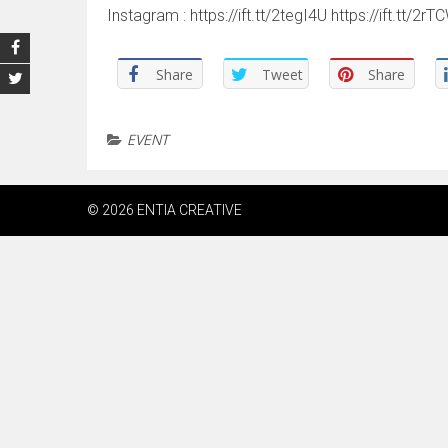
Instagram : https://ift.tt/2tegI4U https://ift.tt/2rT
Share
Tweet
Share
EVENT
© 2026 ENTIA CREATIVE