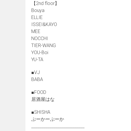
【2nd floor】
Bouya
ELLIE
ISSEI&KAYO
MEE
NOCCHI
TIER-WANG
YOU-Boi
YU-TA
■VJ
BABA
■FOOD
居酒屋はな
■SHISHA
ぷーかーぷーか
__________________________