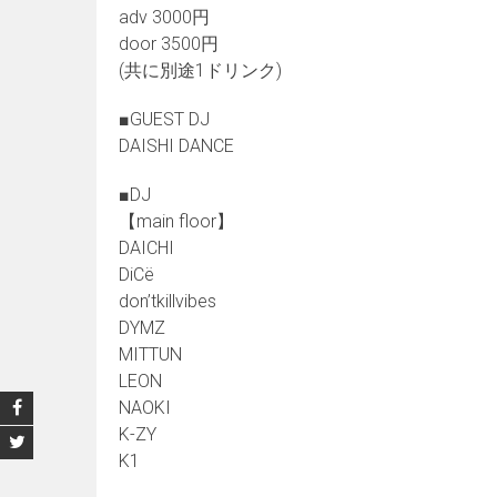
adv 3000円
door 3500円
(共に別途1ドリンク)
■GUEST DJ
DAISHI DANCE
■DJ
【main floor】
DAICHI
DiCё
don’tkillvibes
DYMZ
MITTUN
LEON
NAOKI
K-ZY
K1