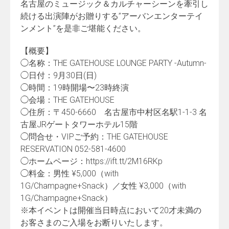
名古屋のミュージック＆カルチャーシーンを牽引し
続ける出演陣がお贈りする”アーバンエンターテイ
ンメント”を是非ご堪能ください。
【概要】
◯名称：THE GATEHOUSE LOUNGE PARTY -Autumn-
◯日付：9月30日(日)
◯時間：19時開場〜23時終演
◯会場：THE GATEHOUSE
◯住所：〒450-6660 名古屋市中村区名駅1-1-3 名
古屋JRゲートタワーホテル15階
◯問合せ・VIPご予約：THE GATEHOUSE
RESERVATION 052-581-4600
◯ホームページ：https://ift.tt/2M16RKp
◯料金：男性 ¥5,000（with
1G/Champagne+Snack）／女性 ¥3,000（with
1G/Champagne+Snack）
※本イベントは開催当日時点において20才未満の
お客さまのご入場をお断りいたします。