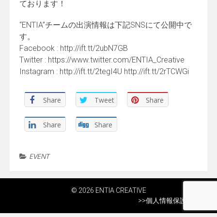
ております！
“ENTIA”チームの出演情報は下記SNSにて公開中で
す。
Facebook : http://ift.tt/2ubN7GB
Twitter : https://www.twitter.com/ENTIA_Creative
Instagram : http://ift.tt/2tegI4U http://ift.tt/2rTCWGi
Share
Tweet
Share
Share
Share
EVENT
© 2026 ENTIA CREATIVE
>>
個人情報保護方針